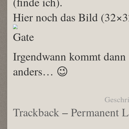
(finde ich).
Hier noch das Bild (32×3
Irgendwann kommt dann v
anders… 😉
Geschr
Trackback
–
Permanent L