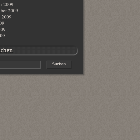
r 2009
ber 2009
t 2009
009
009
009