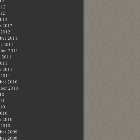
012
012
012
2012
r 2012
 2012
ber 2011
r 2011
ber 2011
t 2011
2011
r 2011
 2011
ber 2010
ber 2010
010
010
010
2010
r 2010
 2010
ber 2009
ber 2009