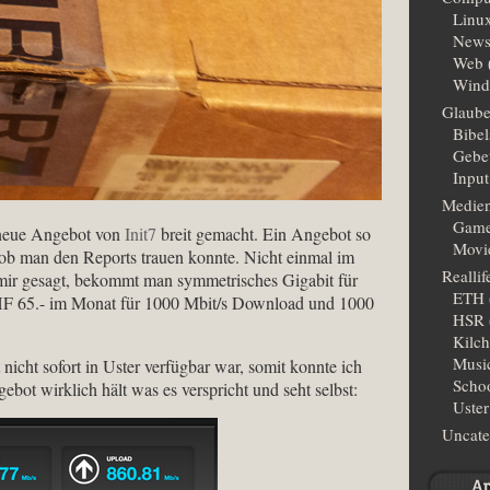
Linu
New
Web
Wind
Glaub
Bibe
Gebe
Input
Medie
Gam
neue Angebot von
Init7
breit gemacht. Ein Angebot so
Movi
 ob man den Reports trauen konnte. Nicht einmal im
Reallif
ir gesagt, bekommt man symmetrisches Gigabit für
ETH
CHF 65.- im Monat für 1000 Mbit/s Download und 1000
HSR
Kilc
Musi
nicht sofort in Uster verfügbar war, somit konnte ich
Scho
bot wirklich hält was es verspricht und seht selbst:
Uster
Uncate