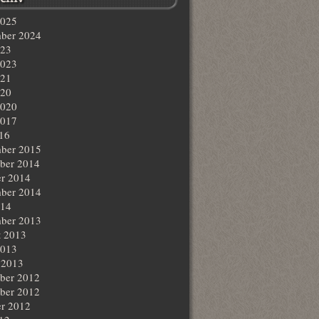
2025
ber 2024
023
2023
021
020
2020
2017
016
ber 2015
ber 2014
r 2014
ber 2014
014
ber 2013
t 2013
2013
 2013
ber 2012
ber 2012
r 2012