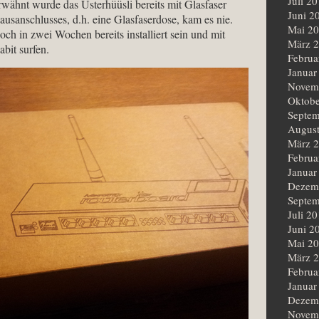
Juli 2
rwähnt wurde das Usterhüüsli bereits mit Glasfaser
Juni 2
Hausanschlusses, d.h. eine Glasfaserdose, kam es nie.
Mai 2
doch in zwei Wochen bereits installiert sein und mit
März 
bit surfen.
Februa
Januar
Novem
Oktobe
Septem
Augus
März 
Februa
Januar
Dezem
Septem
Juli 2
Juni 2
Mai 2
März 
Februa
Januar
Dezem
Novem