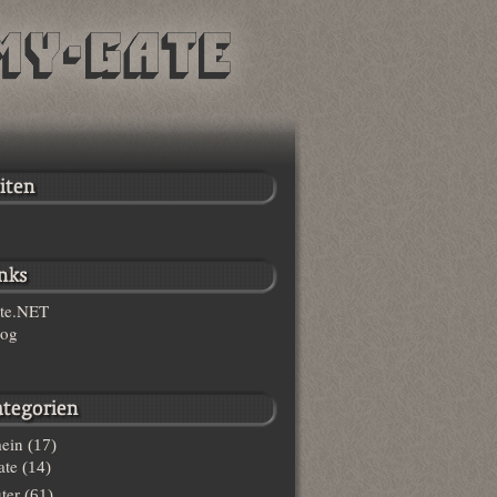
te.NET
log
ein
(17)
te
(14)
ter
(61)