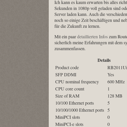
Ich kann es kaum erwarten bis alles rich
Sekunden in 1080p voll geladen sind od
Server laden kann. Auch die verschiede
noch so einige Zeit beschäftigen und ne
für die Zukunft zu lernen.
Mit ein paar
detaillierten Infos
zum Router
sicherlich meine Erfahrungen mit dem s
zusammenfassen.
Details
Product code
RB2011U
SFP DDMI
Yes
CPU nominal frequency
600 MHz
CPU core count
1
Size of RAM
128 MB
10/100 Ethernet ports
5
10/100/1000 Ethernet ports
5
MiniPCI slots
0
MiniPCI-e slots
0