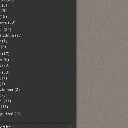
x
(8)
s
(8)
(18)
ows
(30)
en
(24)
lstudium
(17)
t
(1)
(2)
n
(17)
es
(6)
es
(8)
e
(58)
(11)
(1)
hzimmer
(2)
c
(7)
ol
(11)
(11)
gorized
(1)