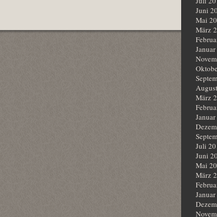
Juli 2
Juni 2
Mai 2
März 
Februa
Januar
Novem
Oktobe
Septem
Augus
März 
Februa
Januar
Dezem
Septem
Juli 2
Juni 2
Mai 2
März 
Februa
Januar
Dezem
Novem