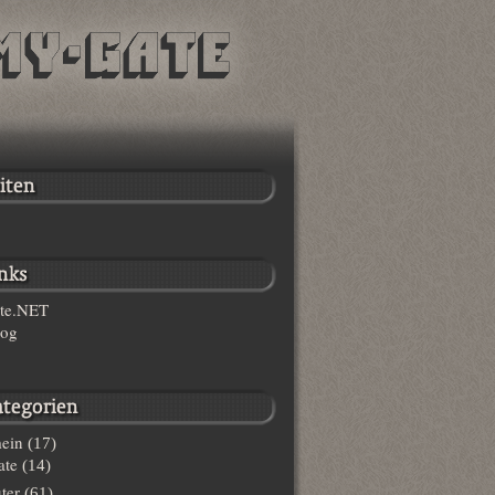
te.NET
log
ein
(17)
te
(14)
ter
(61)