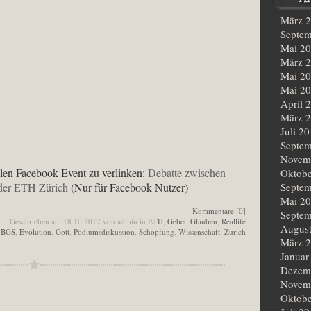
März 
Septem
Mai 2
März 
Mai 2
Mai 2
April 
März 
Juli 2
Septem
Novem
ellen Facebook Event zu verlinken:
Debatte zwischen
Oktobe
 der ETH Zürich
(Nur für Facebook Nutzer)
Septem
Mai 2
Kommentare [0]
Septem
Geschrieben am 18.10.2012 von admin in
ETH
,
Gebet
,
Glauben
,
Reallife
Augus
:
BGS
,
Evolution
,
Gott
,
Podiumsdiskussion
,
Schöpfung
,
Wissenschaft
,
Zürich
März 
Januar
Dezem
Novem
Oktobe