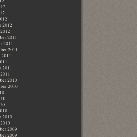
012
012
012
2012
r 2012
 2012
ber 2011
r 2011
ber 2011
t 2011
2011
r 2011
 2011
ber 2010
ber 2010
010
010
010
2010
r 2010
 2010
ber 2009
ber 2009