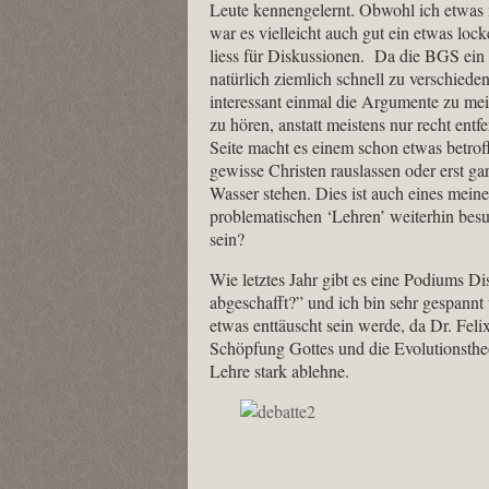
Leute kennengelernt. Obwohl ich etwas m
war es vielleicht auch gut ein etwas l
liess für Diskussionen. Da die BGS ein 
natürlich ziemlich schnell zu verschied
interessant einmal die Argumente zu me
zu hören, anstatt meistens nur recht entf
Seite macht es einem schon etwas betrof
gewisse Christen rauslassen oder erst ga
Wasser stehen. Dies ist auch eines mei
problematischen ‘Lehren’ weiterhin bes
sein?
Wie letztes Jahr gibt es eine Podiums 
abgeschafft?” und ich bin sehr gespannt 
etwas enttäuscht sein werde, da Dr. Felix
Schöpfung Gottes und die Evolutionstheo
Lehre stark ablehne.