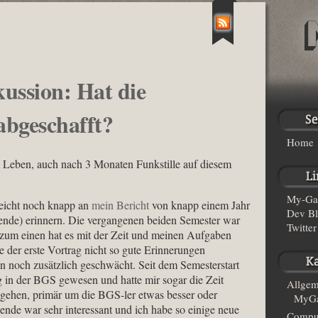
ussion: Hat die
abgeschafft?
Home
am Leben, auch nach 3 Monaten Funkstille auf diesem
My-Ga
leicht noch knapp an
mein Bericht
von knapp einem Jahr
Dev B
ende) erinnern. Die vergangenen beiden Semester war
Twitter
 zum einen hat es mit der Zeit und meinen Aufgaben
e der erste Vortrag nicht so gute Erinnerungen
on noch zusätzlich geschwächt. Seit dem Semesterstart
ig in der BGS gewesen und hatte mir sogar die Zeit
Allgem
hen, primär um die BGS-ler etwas besser oder
MyGa
de war sehr interessant und ich habe so einige neue
Compu