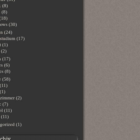
x
(8)
s
(8)
(18)
ows
(30)
en
(24)
lstudium
(17)
t
(1)
(2)
n
(17)
es
(6)
es
(8)
e
(58)
(11)
(1)
hzimmer
(2)
c
(7)
ol
(11)
(11)
gorized
(1)