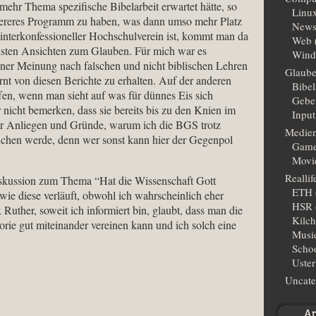
ehr Thema spezifische Bibelarbeit erwartet hätte, so
Linu
ockereres Programm zu haben, was dann umso mehr Platz
New
interkonfessioneller Hochschulverein ist, kommt man da
Web
ensten Ansichten zum Glauben. Für mich war es
Wind
iner Meinung nach falschen und nicht biblischen Lehren
Glaub
ernt von diesen Berichte zu erhalten. Auf der anderen
Bibe
fen, wenn man sieht auf was für dünnes Eis sich
Gebe
r nicht bemerken, dass sie bereits bis zu den Knien im
Input
ner Anliegen und Gründe, warum ich die BGS trotz
Medie
uchen werde, denn wer sonst kann hier der Gegenpol
Gam
Movi
Reallif
Diskussion zum Thema “Hat die Wissenschaft Gott
ETH
wie diese verläuft, obwohl ich wahrscheinlich eher
HSR
 Ruther, soweit ich informiert bin, glaubt, dass man die
Kilc
rie gut miteinander vereinen kann und ich solch eine
Musi
Scho
Uster
Uncate