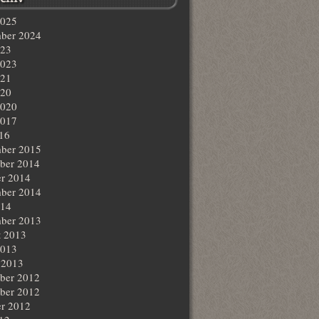
2025
ber 2024
023
2023
021
020
2020
2017
016
ber 2015
ber 2014
r 2014
ber 2014
014
ber 2013
t 2013
2013
 2013
ber 2012
ber 2012
r 2012