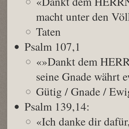
«Dankt dem HERRN,
macht unter den Völ
Taten
Psalm 107,1
«»Dankt dem HERRN,
seine Gnade währt e
Gütig / Gnade / Ewi
Psalm 139,14:
«Ich danke dir dafür