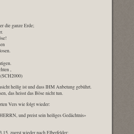
er die ganze Erde;
r.
öse!
uen
losen.
tigen.
hten ,
»‭ (SCH2000)
insicht heilig ist und dass IHM Anbetung gebührt.
n, das heisst das Böse nicht tun.
zten Vers wie folgt wieder:
 HERRN, und preist sein heiliges Gedächtnis»
,15, zuerst wieder nach Elberfelder: