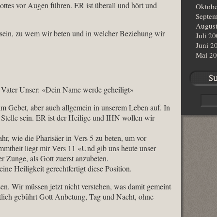
ottes vor Augen führen. ER ist überall und hört und
Oktobe
Septem
Augus
 sein, zu wem wir beten und in welcher Beziehung wir
Juli 2
Juni 2
Mai 2
Vater Unser: «Dein Name werde geheiligt»
ät im Gebet, aber auch allgemein in unserem Leben auf. In
Stelle sein. ER ist der Heilige und IHN wollen wir
fahr, wie die Pharisäer in Vers 5 zu beten, um vor
mmtheit liegt mir Vers 11 «Und gib uns heute unser
er Zunge, als Gott zuerst anzubeten.
eine Heiligkeit gerechtfertigt diese Position.
en. Wir müssen jetzt nicht verstehen, was damit gemeint
entlich gebührt Gott Anbetung, Tag und Nacht, ohne