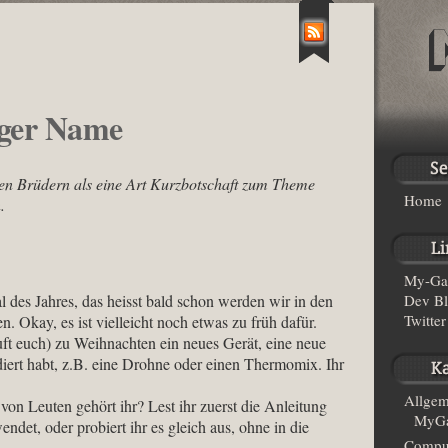
iger Name
ren Brüdern als eine Art Kurzbotschaft zum Theme
Home
.
My-Ga
tal des Jahres, das heisst bald schon werden wir in den
Dev B
Twitter
 Okay, es ist vielleicht noch etwas zu früh dafür.
kauft euch) zu Weihnachten ein neues Gerät, eine neue
iert habt, z.B. eine Drohne oder einen Thermomix. Ihr
Allgem
on Leuten gehört ihr? Lest ihr zuerst die Anleitung
MyGa
ndet, oder probiert ihr es gleich aus, ohne in die
Compu