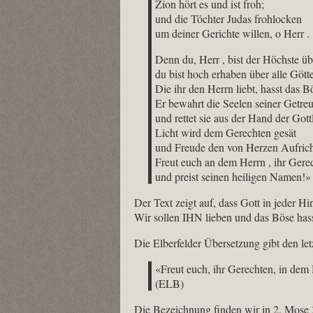
Zion hört es und ist froh;
und die Töchter Judas frohlocken
um deiner Gerichte willen, o Herr .
Denn du, Herr , bist der Höchste üb
du bist hoch erhaben über alle Götte
Die ihr den Herrn liebt, hasst das B
Er bewahrt die Seelen seiner Getre
und rettet sie aus der Hand der Gott
Licht wird dem Gerechten gesät
und Freude den von Herzen Aufrich
Freut euch an dem Herrn , ihr Gerec
und preist seinen heiligen Namen!
Der Text zeigt auf, dass Gott in jeder H
Wir sollen IHN lieben und das Böse hasse
Die Elberfelder Übersetzung gibt den let
«Freut euch, ihr Gerechten, in dem
(ELB)
Die Bezeichnung finden wir in 2. Mose 3