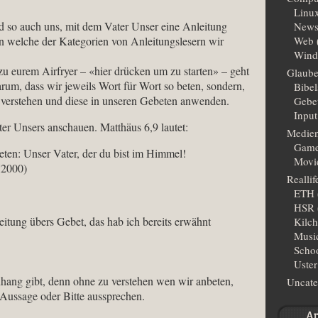
Linu
 so auch uns, mit dem Vater Unser eine Anleitung
New
 in welche der Kategorien von Anleitungslesern wir
Web
Wind
 zu eurem Airfryer – «hier drücken um zu starten» – geht
Glaub
darum, dass wir jeweils Wort für Wort so beten, sondern,
Bibe
t verstehen und diese in unseren Gebeten anwenden.
Gebe
Input
er Unsers anschauen. Matthäus 6,9 lautet:
Medie
Gam
beten: Unser Vater, der du bist im Himmel!
Movi
H2000)
Reallif
ETH
HSR
itung übers Gebet, das hab ich bereits erwähnt
Kilc
Musi
Scho
Uster
hang gibt, denn ohne zu verstehen wen wir anbeten,
Uncate
 Aussage oder Bitte aussprechen.