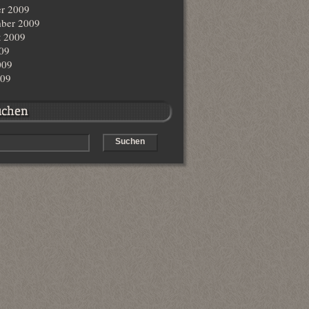
r 2009
ber 2009
t 2009
009
009
009