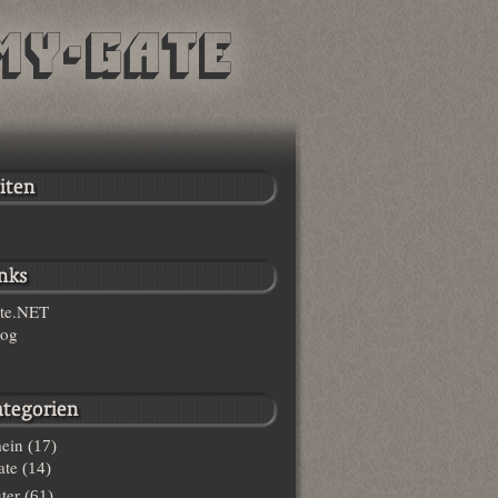
te.NET
log
ein
(17)
te
(14)
ter
(61)