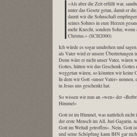
«Als aber die Zeit erfüllt war, san
unter das Gesetz getan, damit er di
damit wir die Sohnschaft empfingen.
seines Sohnes in eure Herzen gesandt
mehr Knecht, sondern Sohn; wenn 
Christus.» (SCH2000)
Ich würde es sogar umdrehen und sagen,
als Vater wird er unsere Übertretunge
Denn wäre er nicht unser Vater, wären w
Gottes, hätten wir das Geschenk Gotte
weggetan wären, so könnten wir keine G
In dem wir Gott «unser Vater» nennen, 
in Jesus uns geschenkt hat.
So wissen wir nun an «wen» der «Betbrie
Himmel»
Gott ist im Himmel, was natürlich nich
der erste Mensch im All, Juri Gagarin, 
Gott im Weltall getroffen». Nein, Gott i
und seine Schöpfung kann IHN gar nicht