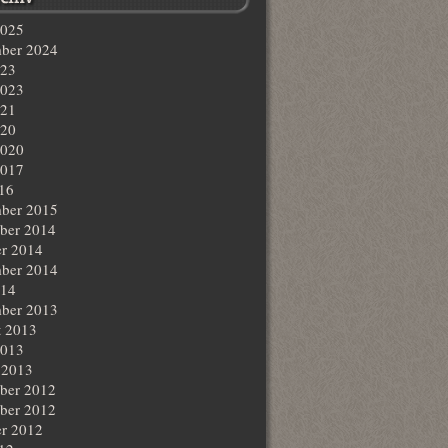
2025
ber 2024
023
2023
021
020
2020
2017
016
ber 2015
ber 2014
r 2014
ber 2014
014
ber 2013
t 2013
2013
 2013
ber 2012
ber 2012
r 2012