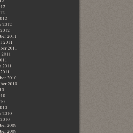
012
012
012
2012
r 2012
 2012
ber 2011
r 2011
ber 2011
t 2011
2011
r 2011
 2011
ber 2010
ber 2010
010
010
010
2010
r 2010
 2010
ber 2009
ber 2009