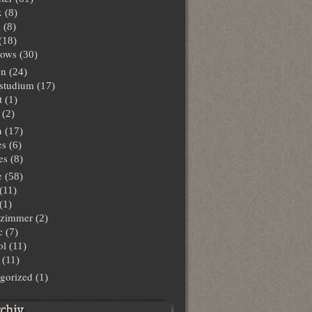
x
(8)
s
(8)
(18)
ows
(30)
en
(24)
lstudium
(17)
t
(1)
(2)
n
(17)
es
(6)
es
(8)
e
(58)
(11)
(1)
hzimmer
(2)
c
(7)
ol
(11)
(11)
gorized
(1)