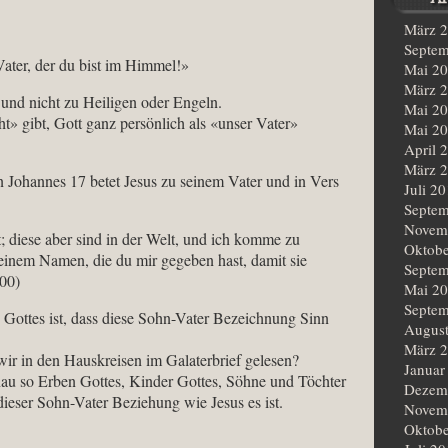
März 
Septem
ater, der du bist im Himmel!»
Mai 2
März 
 und nicht zu Heiligen oder Engeln.
Mai 2
» gibt, Gott ganz persönlich als «unser Vater»
Mai 2
April 
März 
 Johannes 17 betet Jesus zu seinem Vater und in Vers
Juli 2
Septem
Novem
; diese aber sind in der Welt, und ich komme zu
Oktobe
 deinem Namen, die du mir gegeben hast, damit sie
Septem
000)
Mai 2
Septem
 Gottes ist, dass diese Sohn-Vater Bezeichnung Sinn
Augus
März 
wir in den Hauskreisen im Galaterbrief gelesen?
Januar
au so Erben Gottes, Kinder Gottes, Söhne und Töchter
Dezem
dieser Sohn-Vater Beziehung wie Jesus es ist.
Novem
Oktobe