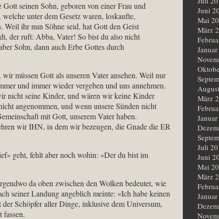
Juli 2
dte Gott seinen Sohn, geboren von einer Frau und
Juni 2
e, welche unter dem Gesetz waren, loskaufte,
Mai 2
 Weil ihr nun Söhne seid, hat Gott den Geist
März 
, der ruft: Abba, Vater! So bist du also nicht
Februa
aber Sohn, dann auch Erbe Gottes durch
Januar
Novem
Oktobe
 wir müssen Gott als unseren Vater ansehen. Weil nur
Septem
n immer und immer wieder vergeben und uns annehmen.
Augus
ir nicht seine Kinder, und wären wir keine Kinder
März 
s nicht angenommen, und wenn unsere Sünden nicht
Februa
emeinschaft mit Gott, unserem Vater haben.
Januar
ehren wir IHN, in dem wir bezeugen, die Gnade die ER
Dezem
Septem
Juli 2
f» geht, fehlt aber noch wohin: «Der du bist im
Juni 2
Mai 2
März 
t irgendwo da oben zwischen den Wolken bedeutet, wie
Februa
nach seiner Landung angeblich meinte: «Ich habe keinen
Januar
st der Schöpfer aller Dinge, inklusive dem Universum,
Dezem
 fassen.
Novem