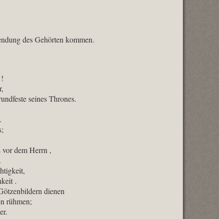
wendung des Gehörten kommen.
 !
r,
rundfeste seines Thrones.
.
s;
 vor dem Herrn ,
.
tigkeit,
keit .
Götzenbildern dienen
en rühmen;
er.