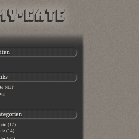
te.NET
log
ein
(17)
te
(14)
ter
(61)