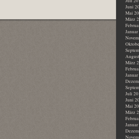
Juli 2
Juni 2
Mai 2
März 
Februa
Januar
Novem
Oktobe
Septem
Augus
März 
Februa
Januar
Dezem
Septem
Juli 2
Juni 2
Mai 2
März 
Februa
Januar
Dezem
Novem