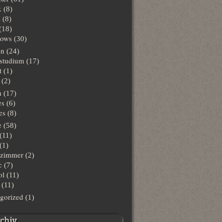
x
(8)
s
(8)
(18)
ows
(30)
en
(24)
lstudium
(17)
t
(1)
(2)
n
(17)
es
(6)
es
(8)
e
(58)
(11)
(1)
hzimmer
(2)
c
(7)
ol
(11)
(11)
gorized
(1)