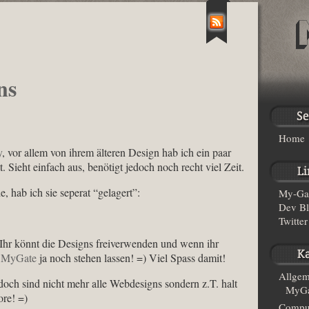
ns
Home
y
, vor allem von ihrem älteren Design hab ich ein paar
 Sieht einfach aus, benötigt jedoch noch recht viel Zeit.
 hab ich sie seperat “gelagert”:
My-Ga
Dev B
Twitter
 Ihr könnt die Designs freiverwenden und wenn ihr
s
MyGate
ja noch stehen lassen! =) Viel Spass damit!
Allgem
doch sind nicht mehr alle Webdesigns sondern z.T. halt
MyGa
ore! =)
Compu