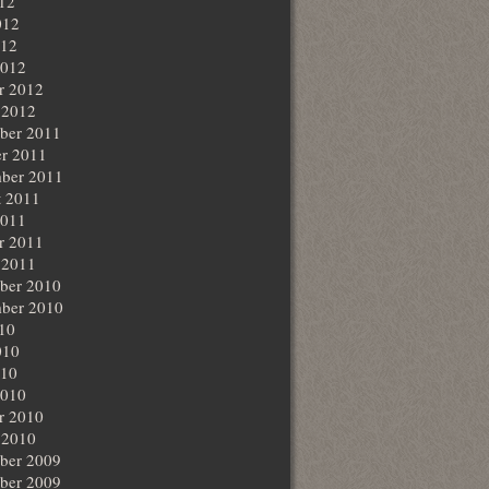
012
012
012
2012
r 2012
 2012
ber 2011
r 2011
ber 2011
t 2011
2011
r 2011
 2011
ber 2010
ber 2010
010
010
010
2010
r 2010
 2010
ber 2009
ber 2009