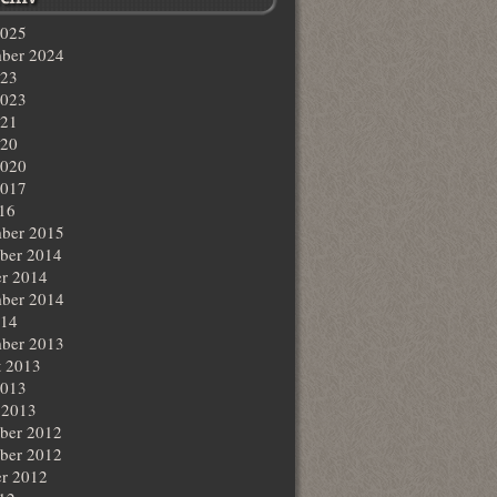
2025
ber 2024
023
2023
021
020
2020
2017
016
ber 2015
ber 2014
r 2014
ber 2014
014
ber 2013
t 2013
2013
 2013
ber 2012
ber 2012
r 2012