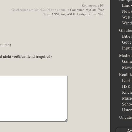
Linu
Kommentare [0]
Geschrieben am 30.09.2009 von admin in
Computer
,
MyGate
,
Web
New
Tags:
ANSI
,
Art
,
ASCII
,
Design
,
Kunst
,
Web
Web
Wind
Glaub
Bibe
Gebe
quired)
Input
Medie
d nicht veröffentlicht) (required)
Gam
Movi
Reallif
ETH
HSR
Kilc
Musi
Scho
Uster
Uncate