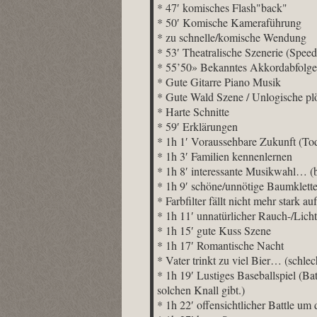
* 47′ komisches Flash"back"
* 50′ Komische Kameraführung
* zu schnelle/komische Wendung
* 53′ Theatralische Szenerie (Spe
* 55’50» Bekanntes Akkordabfolge
* Gute Gitarre Piano Musik
* Gute Wald Szene / Unlogische pl
* Harte Schnitte
* 59′ Erklärungen
* 1h 1′ Voraussehbare Zukunft (To
* 1h 3′ Familien kennenlernen
* 1h 8′ interessante Musikwahl… (
* 1h 9′ schöne/unnötige Baumklette
* Farbfilter fällt nicht mehr stark auf
* 1h 11′ unnatürlicher Rauch-/Licht
* 1h 15′ gute Kuss Szene
* 1h 17′ Romantische Nacht
* Vater trinkt zu viel Bier… (schle
* 1h 19′ Lustiges Baseballspiel (Ba
solchen Knall gibt.)
* 1h 22′ offensichtlicher Battle u