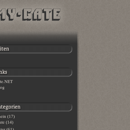
te.NET
log
ein
(17)
te
(14)
ter
(61)