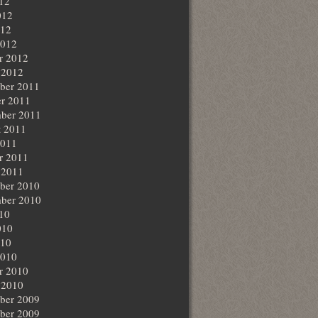
012
012
012
2012
r 2012
 2012
ber 2011
r 2011
ber 2011
t 2011
2011
r 2011
 2011
ber 2010
ber 2010
010
010
010
2010
r 2010
 2010
ber 2009
ber 2009