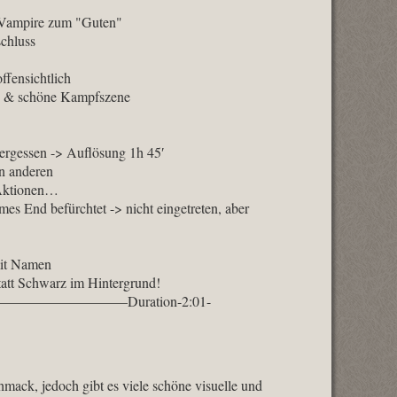
r Vampire zum "Guten"
schluss
fensichtlich
en & schöne Kampfszene
vergessen -> Auflösung 1h 45′
n anderen
 Aktionen…
s End befürchtet -> nicht eingetreten, aber
mit Namen
att Schwarz im Hintergrund!
:06 ——————————–Duration-2:01-
chmack, jedoch gibt es viele schöne visuelle und