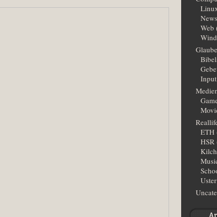
Linu
New
Web
Wind
Glaub
Bibe
Gebe
Input
Medie
Gam
Movi
Reallif
ETH
HSR
Kilc
Musi
Scho
Uster
Uncate