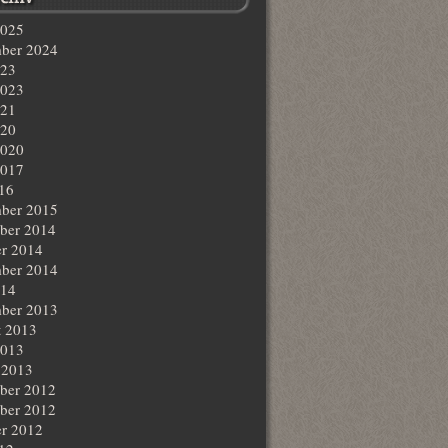
2025
ber 2024
023
2023
021
020
2020
2017
016
ber 2015
ber 2014
r 2014
ber 2014
014
ber 2013
t 2013
2013
 2013
ber 2012
ber 2012
r 2012