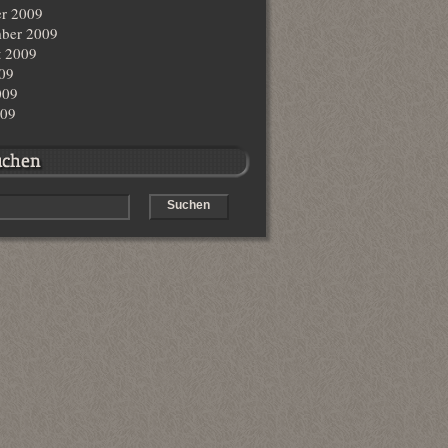
r 2009
ber 2009
t 2009
009
009
009