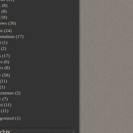
x
(8)
s
(8)
(18)
ows
(30)
en
(24)
lstudium
(17)
t
(1)
(2)
n
(17)
es
(6)
es
(8)
e
(58)
(11)
(1)
hzimmer
(2)
c
(7)
ol
(11)
(11)
gorized
(1)