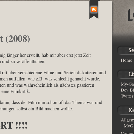
t (2008)
 länger her erstellt, hab mir aber erst jetzt Zeit
Home
 und zu veröffentlichen.
t oft über verschiedene Filme und Serien diskutieren und
ilmen auffallen, wie z.B. was schlecht gemacht wurde,
My-Ga
en und was wahrscheinlich als nächstes passieren
Dev B
 eine Filmkritik.
Twitter
 daran, dass der Film nun schon oft das Thema war und
inungen selbst ein Bild machen wollte.
Allgem
RT !!!!
MyGa
Compu