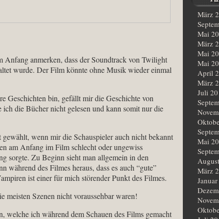
März 
Septem
Mai 2
März 
Mai 2
m Anfang anmerken, dass der Soundtrack von Twilight
Mai 2
taltet wurde. Der Film könnte ohne Musik wieder einmal
April 
März 
Juli 2
re Geschichten bin, gefällt mir die Geschichte von
Septem
e ich die Bücher nicht gelesen und kann somit nur die
Novem
Oktobe
Septem
ut gewählt, wenn mir die Schauspieler auch nicht bekannt
Mai 2
den am Anfang im Film schlecht oder ungewiss
Septem
ung sorgte. Zu Beginn sieht man allgemein in den
Augus
ann während des Filmes heraus, dass es auch “gute”
März 
mpiren ist einer für mich störender Punkt des Filmes.
Januar
Dezem
 die meisten Szenen nicht voraussehbar waren!
Novem
Oktobe
zen, welche ich während dem Schauen des Films gemacht