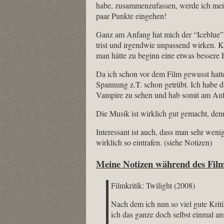
habe, zusammenzufassen, werde ich mein
paar Punkte eingehen!
Ganz am Anfang hat mich der “Iceblue”-Fa
trist und irgendwie unpassend wirken. Kla
man hätte zu beginn eine etwas bessere 
Da ich schon vor dem Film gewusst hatte
Spannung z.T. schon getrübt. Ich habe da
Vampire zu sehen und hab somit am Anfa
Die Musik ist wirklich gut gemacht, denn
Interessant ist auch, dass man sehr we
wirklich so eintrafen. (siehe Notizen)
Meine Notizen während des Fil
Filmkritik: Twilight (2008)
Nach dem ich nun so viel gute Kriti
ich das ganze doch selbst einmal a