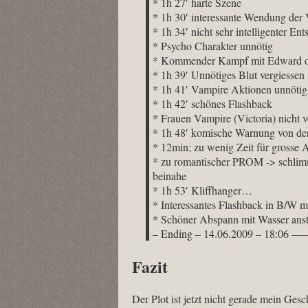
* 1h 27′ harte Szene
* 1h 30′ interessante Wendung de
* 1h 34′ nicht sehr intelligenter Ent
* Psycho Charakter unnötig
* Kommender Kampf mit Edward of
* 1h 39′ Unnötiges Blut vergiess
* 1h 41′ Vampire Aktionen unnötig
* 1h 42′ schönes Flashback
* Frauen Vampire (Victoria) nicht 
* 1h 48′ komische Warnung von de
* 12min; zu wenig Zeit für grosse
* zu romantischer PROM -> schlimme
beinahe
* 1h 53′ Kliffhanger…
* Interessantes Flashback in B/W 
* Schöner Abspann mit Wasser anst
– Ending – 14.06.2009 – 18
Fazit
Der Plot ist jetzt nicht gerade mein Ges