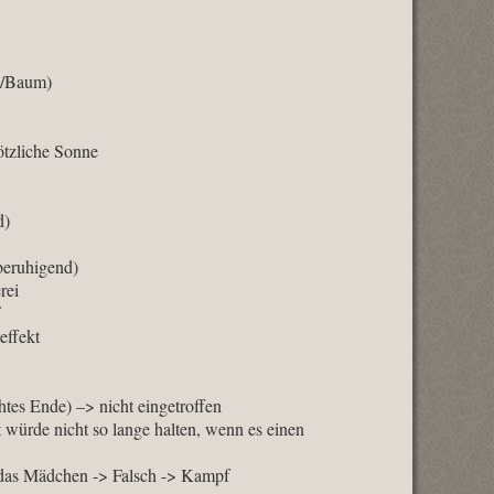
ed/Baum)
ötzliche Sonne
d)
beruhigend)
rei
effekt
chtes Ende) –> nicht eingetroffen
t würde nicht so lange halten, wenn es einen
m das Mädchen -> Falsch -> Kampf