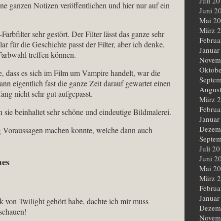
Juli 2
e ganzen Notizen veröffentlichen und hier nur auf ein
Juni 2
Mai 2
März 
rbfilter sehr gestört. Der Filter lässt das ganze sehr
Februa
r für die Geschichte passt der Filter, aber ich denke,
Januar
Farbwahl treffen können.
Novem
Oktobe
, dass es sich im Film um Vampire handelt, war die
Septem
nn eigentlich fast die ganze Zeit darauf gewartet einen
Augus
ng nicht sehr gut aufgepasst.
März 
Februa
 sie beinhaltet sehr schöne und eindeutige Bildmalerei.
Januar
Dezem
nig Voraussagen machen konnte, welche dann auch
Septem
Juli 2
Juni 2
mes
Mai 2
März 
Februa
Januar
k von Twilight gehört habe, dachte ich mir muss
Dezem
nschauen!
Novem