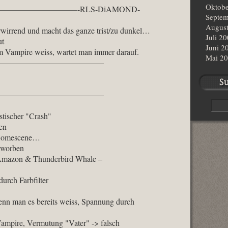
Oktobe
15:42 ———————————-RLS-DiAMOND-
Septem
Augus
verwirrend und macht das ganze trist/zu dunkel…
Juli 2
ut
Juni 2
 Vampire weiss, wartet man immer darauf.
Mai 2
: 16:04 ——————————————–
: 16:19 ——————————————–
stischer "Crash"
en
d Homescene…
umworben
Amazon & Thunderbird Whale –
durch Farbfilter
enn man es bereits weiss, Spannung durch
ampire, Vermutung "Vater" -> falsch