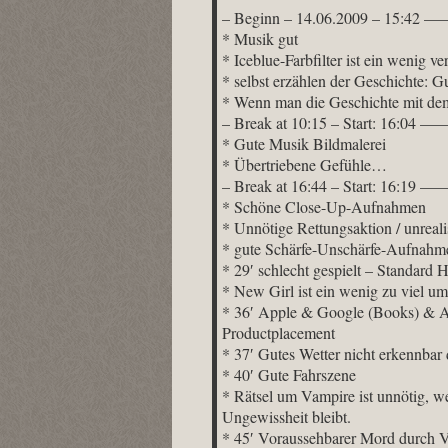
– Beginn – 14.06.2009 – 
* Musik gut
* Iceblue-Farbfilter ist ein wenig 
* selbst erzählen der Geschichte: G
* Wenn man die Geschichte mit dem
– Break at 10:15 – Start
* Gute Musik Bildmalerei
* Übertriebene Gefühle…
– Break at 16:44 – Start
* Schöne Close-Up-Aufnahmen
* Unnötige Rettungsaktion / unreali
* gute Schärfe-Unschärfe-Aufnahm
* 29′ schlecht gespielt – Standar
* New Girl ist ein wenig zu viel 
* 36′ Apple & Google (Books) & 
Productplacement
* 37′ Gutes Wetter nicht erkennbar 
* 40′ Gute Fahrszene
* Rätsel um Vampire ist unnötig, w
Ungewissheit bleibt.
* 45′ Voraussehbarer Mord durch V