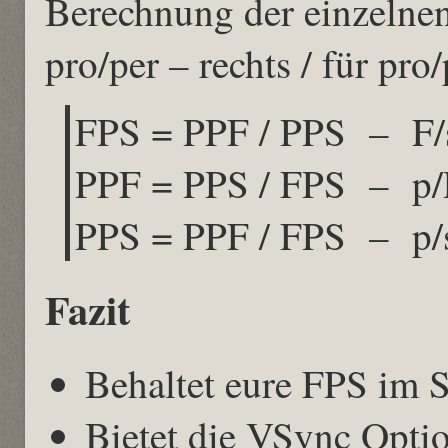
Berechnung der einzelnen
pro/per – rechts / für pro/
FPS = PPF / PPS – F/s 
PPF = PPS / FPS – p/F 
PPS = PPF / FPS – p/s 
Fazit
Behaltet eure FPS im S
Bietet die VSync Option