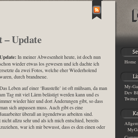
 – Update
Update:
In meiner Abwesenheit heute, ist doch nun
Home
schon wieder etwas los gewesen und ich dachte ich
ersetzte da zwei Fotos, welche eher Wiederholend
waren, durch brandneue.
My-Ga
Das Leben auf einer ‘Baustelle’ ist oft mühsam, da man
Dev B
am Tag mit viel Lärm belästigt werden kann und es
Twitter
immer wieder hier und dort Änderungen gibt, so dass
man sich anpassen muss. Auch gibt es eine
auarbeiter überall an irgendetwas arbeiten sind.
nicht allzu sehr und als ich mich entschied, bereits
Allgem
uziehen, war ich mir bewusst, dass es den einen oder
MyGa
Compu