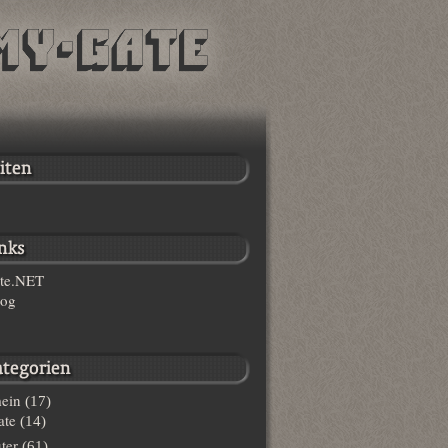
te.NET
log
ein
(17)
te
(14)
ter
(61)