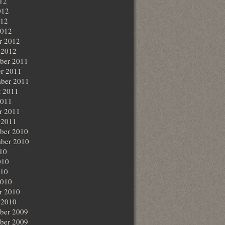
012
012
012
2012
r 2012
 2012
ber 2011
r 2011
ber 2011
t 2011
2011
r 2011
 2011
ber 2010
ber 2010
010
010
010
2010
r 2010
 2010
ber 2009
ber 2009