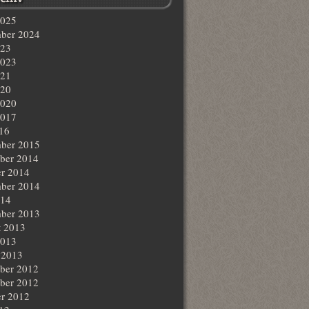
2025
ber 2024
023
2023
021
020
2020
2017
016
ber 2015
ber 2014
r 2014
ber 2014
014
ber 2013
t 2013
2013
 2013
ber 2012
ber 2012
r 2012