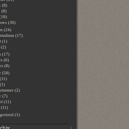
x
(8)
s
(8)
(18)
ows
(30)
en
(24)
lstudium
(17)
t
(1)
(2)
n
(17)
es
(6)
es
(8)
e
(58)
(11)
(1)
hzimmer
(2)
c
(7)
ol
(11)
(11)
gorized
(1)