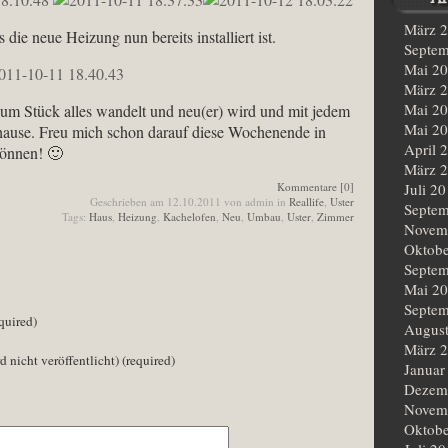
März 
 die neue Heizung nun bereits installiert ist.
Septem
Mai 2
März 
Mai 2
k um Stück alles wandelt und neu(er) wird und mit jedem
Mai 2
uhause. Freu mich schon darauf diese Wochenende in
April 
können! 🙂
März 
Kommentare [0]
Juli 2
Geschrieben am 12.10.2011 von admin in
Reallife
,
Uster
Septem
Tags:
Haus
,
Heizung
,
Kachelofen
,
Neu
,
Umbau
,
Uster
,
Zimmer
Novem
Oktobe
Septem
Mai 2
Septem
quired)
Augus
März 
d nicht veröffentlicht) (required)
Januar
Dezem
Novem
Oktobe