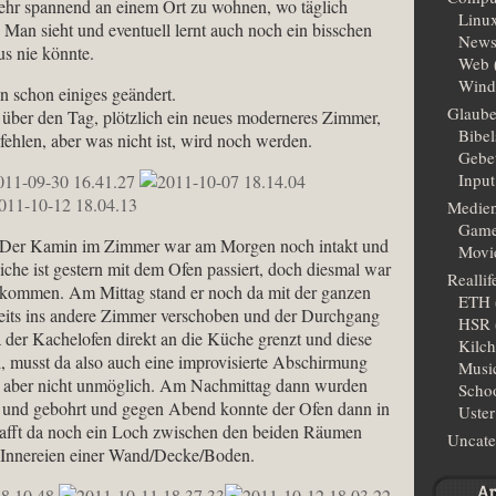
s sehr spannend an einem Ort zu wohnen, wo täglich
Linu
 Man sieht und eventuell lernt auch noch ein bisschen
New
s nie könnte.
Web
Wind
 schon einiges geändert.
Glaub
 über den Tag, plötzlich ein neues moderneres Zimmer,
Bibe
fehlen, aber was nicht ist, wird noch werden.
Gebe
Input
Medie
Gam
en. Der Kamin im Zimmer war am Morgen noch intakt und
Movi
he ist gestern mit dem Ofen passiert, doch diesmal war
Reallif
ekommen. Am Mittag stand er noch da mit der ganzen
ETH
eits ins andere Zimmer verschoben und der Durchgang
HSR
 der Kachelofen direkt an die Küche grenzt und diese
Kilc
l, musst da also auch eine improvisierte Abschirmung
Musi
t, aber nicht unmöglich. Am Nachmittag dann wurden
Scho
 und gebohrt und gegen Abend konnte der Ofen dann in
Uster
lafft da noch ein Loch zwischen den beiden Räumen
Uncate
 Innereien einer Wand/Decke/Boden.