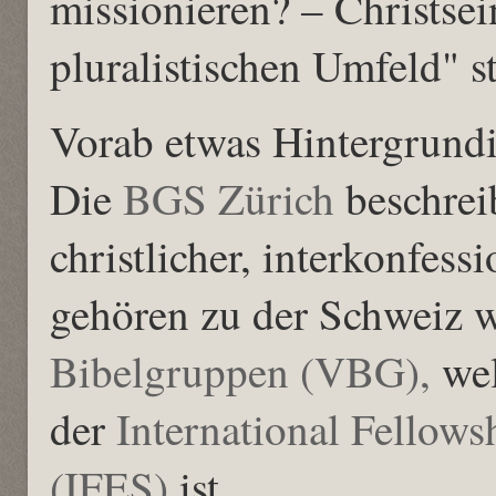
missionieren? – Christsei
pluralistischen Umfeld" s
Vorab etwas Hintergrund
Die
BGS Zürich
beschreib
christlicher, interkonfess
gehören zu der Schweiz 
Bibelgruppen (VBG),
wel
der
International Fellows
(IFES)
ist.