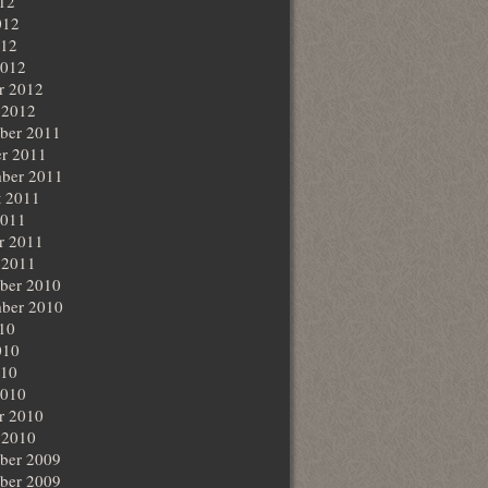
012
012
012
2012
r 2012
 2012
ber 2011
r 2011
ber 2011
t 2011
2011
r 2011
 2011
ber 2010
ber 2010
010
010
010
2010
r 2010
 2010
ber 2009
ber 2009