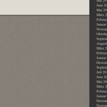
Juli 2
Juni 2
Mai 2
März 
Februa
Januar
Novem
Oktobe
Septem
Augus
März 
Februa
Januar
Dezem
Septem
Juli 2
Juni 2
Mai 2
März 
Februa
Januar
Dezem
Novem