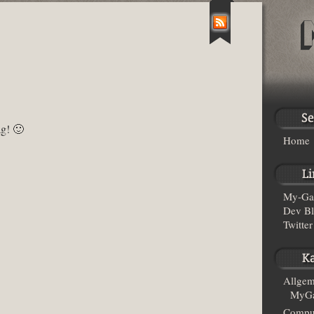
ag! 🙂
Home
My-Ga
Dev B
Twitter
Allgem
MyGa
Compu