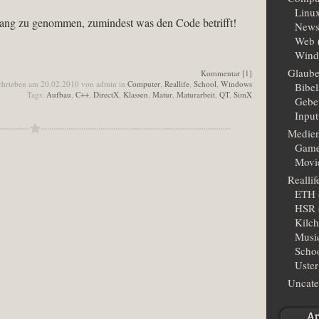
Linu
fang zu genommen, zumindest was den Code betrifft!
New
Web
Wind
Glaub
Kommentar [1]
chrieben am 20.02.2010 von admin in
Computer
,
Reallife
,
School
,
Windows
Bibe
Tags:
Aufbau
,
C++
,
DirectX
,
Klassen
,
Matur
,
Maturarbeit
,
QT
,
SimX
Gebe
Input
Medie
Gam
Movi
Reallif
ETH
HSR
Kilc
Musi
Scho
Uster
Uncate