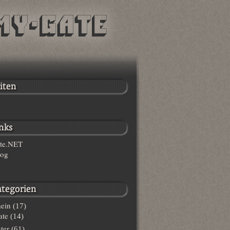
te.NET
log
ein
(17)
te
(14)
ter
(61)