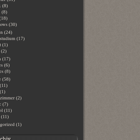
x
(8)
s
(8)
(18)
ows
(30)
en
(24)
lstudium
(17)
t
(1)
(2)
n
(17)
es
(6)
es
(8)
e
(58)
(11)
(1)
hzimmer
(2)
c
(7)
ol
(11)
(11)
gorized
(1)