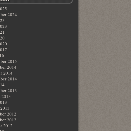
2025
ber 2024
023
2023
021
020
2020
2017
016
ber 2015
ber 2014
r 2014
ber 2014
014
ber 2013
t 2013
2013
 2013
ber 2012
ber 2012
r 2012