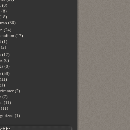
x
(8)
s
(8)
(18)
ows
(30)
en
(24)
lstudium
(17)
t
(1)
(2)
n
(17)
es
(6)
es
(8)
e
(58)
(11)
(1)
hzimmer
(2)
c
(7)
ol
(11)
(11)
gorized
(1)