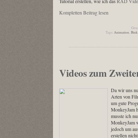
Tutorial erstellen, wie ich das
RAD Vide
Kompletten Beitrag lesen
Gesc
Tags:
Animation
,
Bink
Videos zum Zweite
Da wir uns nu
Arten von Fil
um gute Prog
MonkeyJam hab
musste ich nu
MonkeyJam woh
jedoch um aus
erstellen nich