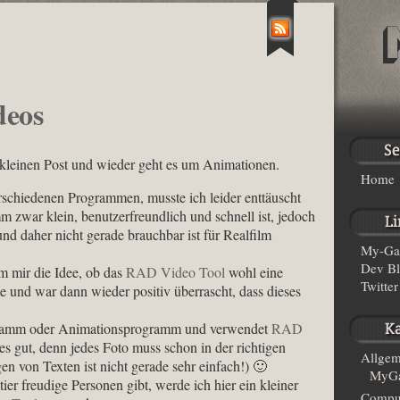
deos
 kleinen Post und wieder geht es um Animationen.
Home
schiedenen Programmen, musste ich leider enttäuscht
 zwar klein, benutzerfreundlich und schnell ist, jedoch
und daher nicht gerade brauchbar ist für Realfilm
My-Ga
Dev B
m mir die Idee, ob das
RAD Video Tool
wohl eine
Twitter
e und war dann wieder positiv überrascht, dass dieses
ogramm oder Animationsprogramm und verwendet
RAD
alles gut, denn jedes Foto muss schon in der richtigen
Allgem
n von Texten ist nicht gerade sehr einfach!) 🙂
MyGa
er freudige Personen gibt, werde ich hier ein kleiner
Compu