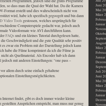
Juli 2
rziellen Programmen, jedoch sind die gratis Programme
Juni 2
nden, so dass man die Qual der Wahl hat. Da die Kamera
Mai 2
OV-
Format erstellt und dies wahrscheinlich nicht von
März 
stützt wird, habe ich spezifisch gegoogelt und bin dann
Februa
 Video Tools
gestossen, welches ursprünglich für
Januar
erschiedene Computerspiele gedacht war, jedoch auch
Novem
ormale Videoformate wie AVI durchführen kann.
Oktobe
 der
FAQs
und ein kleines Tutorial durchgelesen hatte,
Septem
 die Geschwindigkeit und die gute Qualität sehr positiv
Augus
bt es zwar ein Problem mit der Darstellung jedoch kann
März 
Ich habe die Filme komprimiert da ich die Filme ja
Februa
 nicht als Quellmaterial. Als Encoder hab ich dann
Januar
jedoch mit anderen Einstellungen: “one pass –
Dezem
Septem
r allem durch seine einfach gehaltene
Juli 2
ptionalen Einstellungsmöglichkeiten.
Juni 2
Mai 2
März 
Februa
Januar
nternet findet, gibt es doch immer wieder kleine
Dezem
 gestellten Ansprüchen entspricht, man muss nur genug
Novem