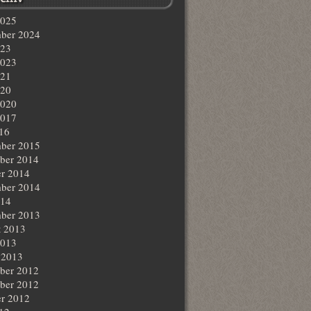
2025
ber 2024
023
2023
021
020
2020
2017
016
ber 2015
ber 2014
r 2014
ber 2014
014
ber 2013
t 2013
2013
 2013
ber 2012
ber 2012
r 2012