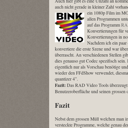
Auch hier gibt es eine Unzahl an komme
auch nicht gerade in kleiner Zahl vorha
ein 1080p Film im M
allen Programmen unter
auf das Programm
RAD
Konvertierungen für v
Konvertierungen in n
Nachdem ich ein paar
konvertiere die erste Szene und war über
überrascht. An verschiedenen Stellen gi
dies genauso gut Codec spezifisch sein. 
eigentlich nur als Vorschau benötige und
wieder den FFdShow verwendet, diesmal 
quantizer 4”.
Fazit:
Das RAD Video Tools überzeugt vo
Benutzeroberfläche und seinen grossen o
Fazit
Nebst dem grossen Müll welchen man im I
versteckte Programme, welche genau den