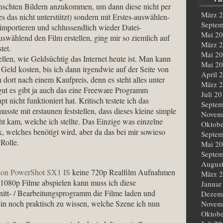
schten Bildern anzukommen, um dann diese nicht per
März 
es das nicht unterstützt) sondern mit Erstes-auswählen-
Septem
importieren und schlussendlich wieder Datei-
Mai 2
swählend den Film erstellen, ging mir so ziemlich auf
März 
tet.
Mai 2
ellen, wie Geldsüchtig das Internet heute ist. Man kann
Mai 2
Geld kosten, bis ich dann irgendwie auf der Seite von
April 
dort nach einem Kaufpreis, denn es steht alles unter
März 
gut es gibt ja auch das eine Freeware Programm
Juli 2
nicht funktioniert hat. Kritisch testete ich das
Septem
sste mit erstaunen feststellen, dass dieses kleine simple
Novem
kam, welche ich stellte. Das Einzige was einzelne
Oktobe
 welches benötigt wird, aber da das bei mir sowieso
Septem
 Rolle.
Mai 2
Septem
Augus
on PowerShot SX1 IS
keine 720p Realfilm Aufnahmen
März 
080p Filme abspielen kann muss ich diese
Januar
itt- / Bearbeitungsprogramm die Filme laden und
Dezem
ein noch praktisch zu wissen, welche Szene ich nun
Novem
Oktobe