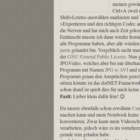
meinen gewün
Ctrl+A (weil 
Shift+Letztes-auswählen markieren und 
>Exportieren und den richtigen Codec au
die Nerven und hat mich auch Zeit gekos
Enttäuscht musste ich dann wieder festst
alle Programme haben, aber alle würden 
jarrin
gelandet bin. Vergeblich sucht man 
der
GNU General Public License
. Nun 
JPGVideo, welches aber bei mir überhaupt 
Programm mit Namen
JPG to AVI
und mu
Programm genau den Ansprüchen gerecht 
stören könnte ist das dotNET-Framework,
schon drauf ist spielt dies für mich keine
Fazit:
Lieber klein dafür fein! 😉
Da unsere ebenfalls schon erwähnte
Can
machen kann und mein Notebook keine 1
konvertieren. Zwar kann mein Videoschn
verarbeiten, jedoch wäre es im vorneher
gerade rein geladen habe.