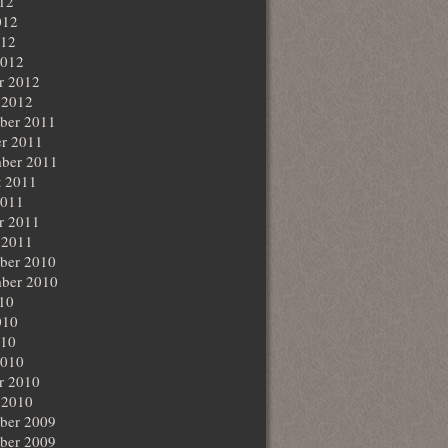
012
012
012
2012
r 2012
 2012
ber 2011
r 2011
ber 2011
t 2011
2011
r 2011
 2011
ber 2010
ber 2010
010
010
010
2010
r 2010
 2010
ber 2009
ber 2009