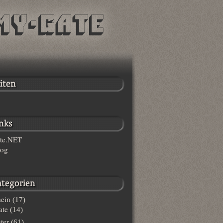
te.NET
log
ein
(17)
te
(14)
ter
(61)