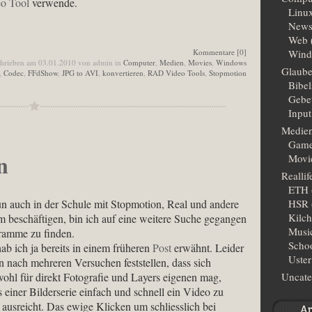
o Tool
verwende.
Linu
New
Web
Kommentare [0]
Wind
hrieben am 03.01.2010 von admin in
Computer
,
Medien
,
Movies
,
Windows
Glaub
,
Codec
,
FFdShow
,
JPG to AVI
,
konvertieren
,
RAD Video Tools
,
Stopmotion
Bibe
Gebe
Input
Medie
Gam
n
Movi
Reallif
ETH
n auch in der Schule mit Stopmotion, Real und andere
HSR
Kilc
m beschäftigen, bin ich auf eine weitere Suche gegangen
Musi
ramme zu finden.
Scho
 ich ja bereits in einem früheren
Post
erwähnt. Leider
Uster
n nach mehreren Versuchen feststellen, dass sich
l für direkt Fotografie und Layers eigenen mag,
Uncate
 einer Bilderserie einfach und schnell ein Video zu
t ausreicht. Das ewige Klicken um schliesslich bei