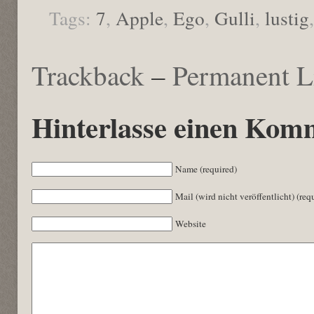
Tags:
7
,
Apple
,
Ego
,
Gulli
,
lustig
Trackback
–
Permanent L
Hinterlasse einen Kom
Name (required)
Mail (wird nicht veröffentlicht) (req
Website