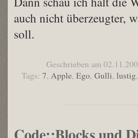
Dann schau ich halt die 
auch nicht überzeugter,
soll.
Geschrieben am 02.11.20
Tags:
7
,
Apple
,
Ego
,
Gulli
,
lustig
Code::Blocks und D