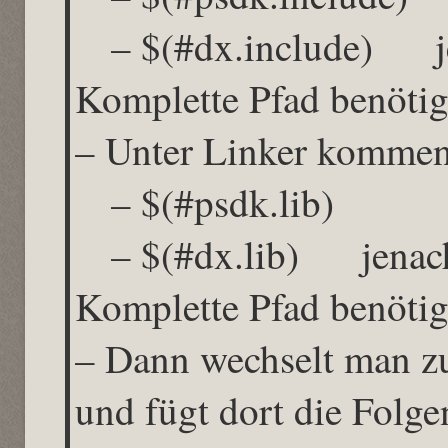
– $(#dx.include) je
Komplette Pfad benötig
– Unter Linker kommen
– $(#psdk.lib)
– $(#dx.lib) jenach
Komplette Pfad benötig
– Dann wechselt man zu
und fügt dort die Folge