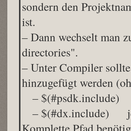
sondern den Projektnam
ist.
– Dann wechselt man z
directories".
– Unter Compiler sollte
hinzugefügt werden (oh
– $(#psdk.include)
– $(#dx.include) je
Komplette Pfad benötig