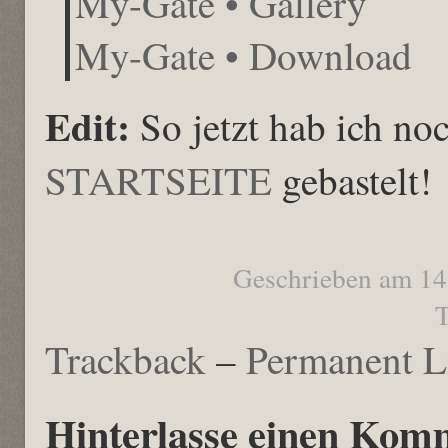
My-Gate • Gallery
My-Gate • Download
Edit:
So jetzt hab ich no
STARTSEITE
gebastelt!
Geschrieben am 14
T
Trackback
–
Permanent L
Hinterlasse einen Kom