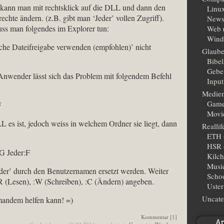
kann man mit rechtsklick auf die DLL und dann den
Linu
echte ändern. (z.B. gibt man ‘Jeder’ vollen Zugriff).
New
uss man folgendes im Explorer tun:
Web
Wind
che Dateifreigabe verwenden (empfohlen)’ nicht
Glaub
Bibe
Gebe
ender lässt sich das Problem mit folgendem Befehl
Input
Medie
Gam
F
Movi
es ist, jedoch weiss in welchem Ordner sie liegt, dann
Reallif
ETH
HSR
G Jeder:F
Kilc
Musi
der’ durch den Benutzernamen ersetzt werden. Weiter
Scho
 :R (Lesen), :W (Schreiben), :C (Ändern) angeben.
Uster
Uncate
mandem helfen kann! =)
Kommentar [1]