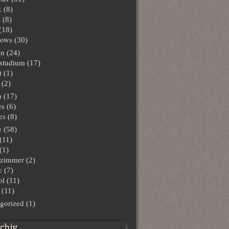
x
(8)
s
(8)
(18)
ows
(30)
en
(24)
lstudium
(17)
t
(1)
(2)
n
(17)
es
(6)
es
(8)
e
(58)
(11)
(1)
hzimmer
(2)
c
(7)
ol
(11)
(11)
gorized
(1)