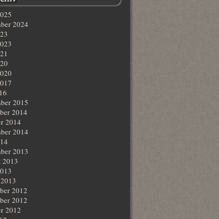
2025
ber 2024
023
2023
021
020
2020
2017
016
ber 2015
ber 2014
r 2014
ber 2014
014
ber 2013
t 2013
2013
 2013
ber 2012
ber 2012
r 2012