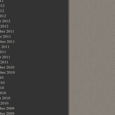
012
012
012
2012
r 2012
 2012
ber 2011
r 2011
ber 2011
t 2011
2011
r 2011
 2011
ber 2010
ber 2010
010
010
010
2010
r 2010
 2010
ber 2009
ber 2009