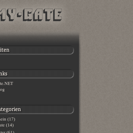
te.NET
log
ein
(17)
te
(14)
ter
(61)