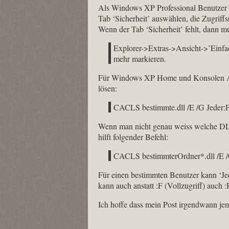
Als Windows XP Professional Benutzer 
Tab ‘Sicherheit’ auswählen, die Zugriffsr
Wenn der Tab ‘Sicherheit’ fehlt, dann m
Explorer->Extras->Ansicht->’Einfa
mehr markieren.
Für Windows XP Home und Konsolen Anw
lösen:
CACLS bestimmte.dll /E /G Jeder:
Wenn man nicht genau weiss welche DLL 
hilft folgender Befehl:
CACLS bestimmterOrdner*.dll /E /
Für einen bestimmten Benutzer kann ‘Je
kann auch anstatt :F (Vollzugriff) auch
Ich hoffe dass mein Post irgendwann je