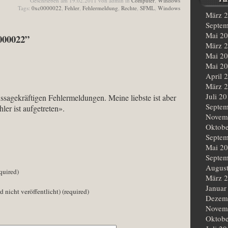
Geschrieben am 19.02.2011 von admin in
Computer
,
Windows
Tags:
0xc0000022
,
Fehler
,
Fehlermeldung
,
Rechte
,
SFML
,
Windows
März 
Septem
Mai 2
000022”
März 
Mai 2
Mai 2
April 
März 
Juli 2
 aussagekräftigen Fehlermeldungen. Meine liebste ist aber
Septem
er ist aufgetreten».
Novem
Oktobe
Septem
Mai 2
Septem
Augus
quired)
März 
Januar
d nicht veröffentlicht) (required)
Dezem
Novem
Oktobe