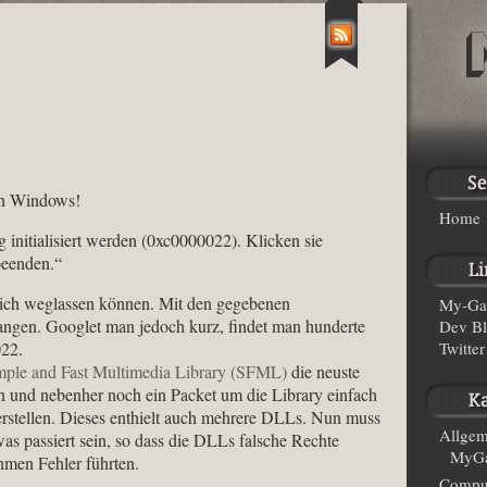
ich Windows!
Home
initialisiert werden (0xc0000022). Klicken sie
eenden.“
ich weglassen können. Mit den gegebenen
My-Ga
nfangen. Googlet man jedoch kurz, findet man hunderte
Dev B
022.
Twitter
mple and Fast Multimedia Library (SFML)
die neuste
 und nebenher noch ein Packet um die Library einfach
stellen. Dieses enthielt auch mehrere DLLs. Nun muss
Allgem
as passiert sein, so dass die DLLs falsche Rechte
MyGa
hmen Fehler führten.
Compu