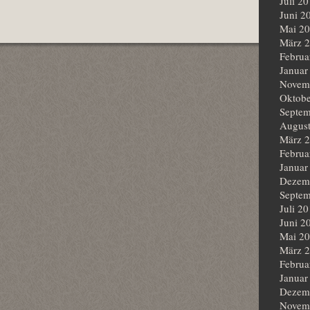
Juli 2
Juni 2
Mai 2
März 
Februa
Januar
Novem
Oktobe
Septem
Augus
März 
Februa
Januar
Dezem
Septem
Juli 2
Juni 2
Mai 2
März 
Februa
Januar
Dezem
Novem