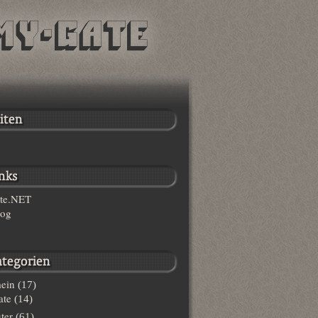
te.NET
log
ein
(17)
te
(14)
ter
(61)