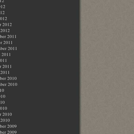
012
012
012
2012
r 2012
 2012
ber 2011
r 2011
ber 2011
t 2011
2011
r 2011
 2011
ber 2010
ber 2010
010
010
010
2010
r 2010
 2010
ber 2009
ber 2009