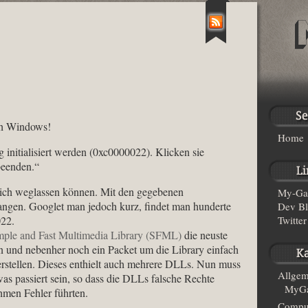
ich Windows!
Home
initialisiert werden (0xc0000022). Klicken sie
eenden.“
ich weglassen können. Mit den gegebenen
My-Ga
nfangen. Googlet man jedoch kurz, findet man hunderte
Dev B
022.
Twitter
mple and Fast Multimedia Library (SFML)
die neuste
 und nebenher noch ein Packet um die Library einfach
stellen. Dieses enthielt auch mehrere DLLs. Nun muss
Allgem
as passiert sein, so dass die DLLs falsche Rechte
MyGa
hmen Fehler führten.
Compu