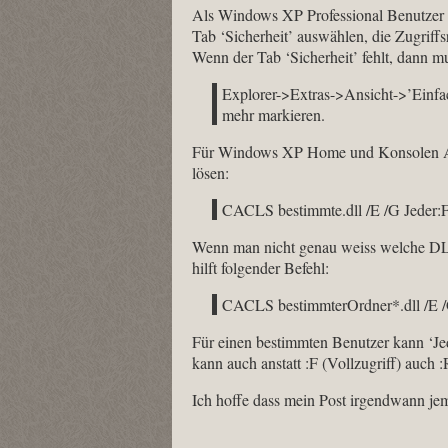
Als Windows XP Professional Benutzer 
Tab ‘Sicherheit’ auswählen, die Zugriffsr
Wenn der Tab ‘Sicherheit’ fehlt, dann m
Explorer->Extras->Ansicht->’Einfa
mehr markieren.
Für Windows XP Home und Konsolen Anw
lösen:
CACLS bestimmte.dll /E /G Jeder:
Wenn man nicht genau weiss welche DLL 
hilft folgender Befehl:
CACLS bestimmterOrdner*.dll /E /
Für einen bestimmten Benutzer kann ‘Je
kann auch anstatt :F (Vollzugriff) auch
Ich hoffe dass mein Post irgendwann je