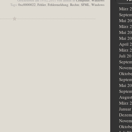
Geschrieben am 19.02.2011 von admin in
Computer
,
Windows
Tags:
0xc0000022
,
Fehler
,
Fehlermeldung
,
Rechte
,
SFML
,
Windows
März 
Septem
Mai 2
März 
Mai 2
Mai 2
April 
März 
Juli 2
Septem
Novem
Oktobe
Septem
Mai 2
Septem
Augus
März 
Januar
Dezem
Novem
Oktobe