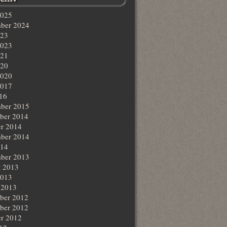
2025
ber 2024
023
2023
021
020
2020
2017
016
ber 2015
ber 2014
r 2014
ber 2014
014
ber 2013
t 2013
2013
 2013
ber 2012
ber 2012
r 2012