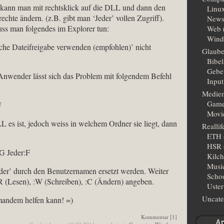
kann man mit rechtsklick auf die DLL und dann den
Linu
echte ändern. (z.B. gibt man ‘Jeder’ vollen Zugriff).
New
uss man folgendes im Explorer tun:
Web
Wind
che Dateifreigabe verwenden (empfohlen)’ nicht
Glaub
Bibe
Gebe
ender lässt sich das Problem mit folgendem Befehl
Input
Medie
Gam
F
Movi
es ist, jedoch weiss in welchem Ordner sie liegt, dann
Reallif
ETH
HSR
G Jeder:F
Kilc
Musi
der’ durch den Benutzernamen ersetzt werden. Weiter
Scho
 :R (Lesen), :W (Schreiben), :C (Ändern) angeben.
Uster
Uncate
mandem helfen kann! =)
Kommentar [1]