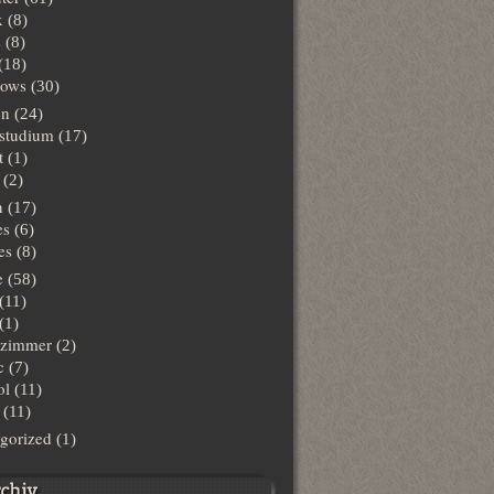
x
(8)
s
(8)
(18)
ows
(30)
en
(24)
lstudium
(17)
t
(1)
(2)
n
(17)
es
(6)
es
(8)
e
(58)
(11)
(1)
hzimmer
(2)
c
(7)
ol
(11)
(11)
gorized
(1)