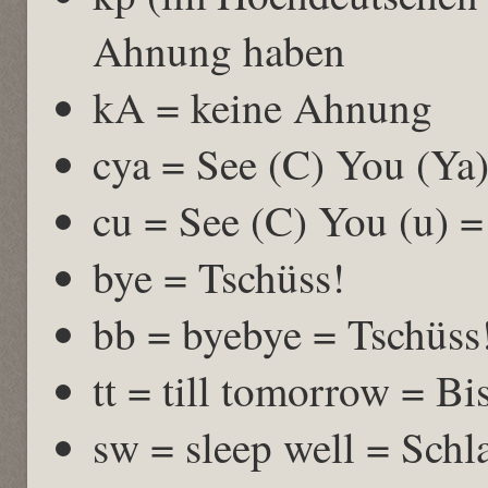
Ahnung haben
kA = keine Ahnung
cya = See (C) You (Ya)
cu = See (C) You (u) =
bye = Tschüss!
bb = byebye = Tschüss
tt = till tomorrow = B
sw = sleep well = Schla