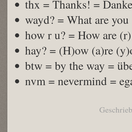
thx = Thanks! = Danke
wayd? = What are you
how r u? = How are (r)
hay? = (H)ow (a)re (y)
btw = by the way = üb
nvm = nevermind = eg
Geschrie