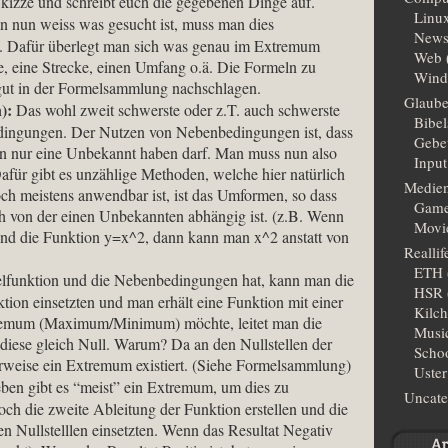
 Skizze und schreibt euch die gegebenen Dinge auf.
Linu
 nun weiss was gesucht ist, muss man dies
New
 Dafür überlegt man sich was genau im Extremum
Web
che, eine Strecke, einen Umfang o.ä. Die Formeln zu
Wind
ut in der Formelsammlung nachschlagen.
Glaub
n):
Das wohl zweit schwerste oder z.T. auch schwerste
Bibe
dingungen. Der Nutzen von Nebenbedingungen ist, dass
Gebe
on nur eine Unbekannt haben darf. Man muss nun also
Input
für gibt es unzählige Methoden, welche hier natürlich
Medie
ch meistens anwendbar ist, ist das Umformen, so dass
Gam
 von der einen Unbekannten abhängig ist. (z.B. Wenn
Movi
nd die Funktion y=x^2, dann kann man x^2 anstatt von
Reallif
ETH
funktion und die Nebenbedingungen hat, kann man die
HSR
ion einsetzten und man erhält eine Funktion mit einer
Kilc
remum (Maximum/Minimum) möchte, leitet man die
Musi
 diese gleich Null. Warum? Da an den Nullstellen der
Scho
rweise ein Extremum existiert. (Siehe Formelsammlung)
Uster
ben gibt es “meist” ein Extremum, um dies zu
Uncate
ch die zweite Ableitung der Funktion erstellen und die
en Nullstelllen einsetzten. Wenn das Resultat Negativ