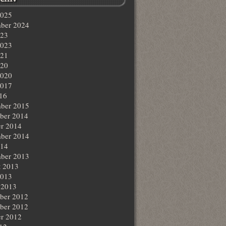
2025
ber 2024
023
2023
021
020
2020
2017
016
ber 2015
ber 2014
r 2014
ber 2014
014
ber 2013
t 2013
2013
 2013
ber 2012
ber 2012
r 2012