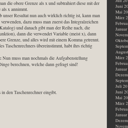
Juli 2
an die obere Grenze als x und subtrahiert diese mit der
Juni 2
 als x annimmt.
Mai 2
 unser Resultat nun auch wirklich richtig ist, kann man
März 
 verwenden, dazu muss man zuerst das Integralzeichen
Februa
Katalog) und danach gibt man der Reihe nach, die
Januar
nktion), dann die verwendet Variable (meist x), dann
Novem
bere Grenze, und alles wird mit einem Komma getrennt.
Oktobe
s Taschenrechners übereinstimmt, habt ihrs richtig
Septem
Augus
:
März 
Nun muss man nochmals die Aufgabenstellung
Februa
Dinge berechnen, welche dann gefragt sind!
Januar
Dezem
Septem
Juli 2
Juni 2
 in den Taschenrechner eingibt.
Mai 2
März 
Februa
Januar
Dezem
Novem