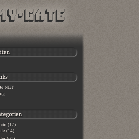
te.NET
log
ein
(17)
te
(14)
ter
(61)