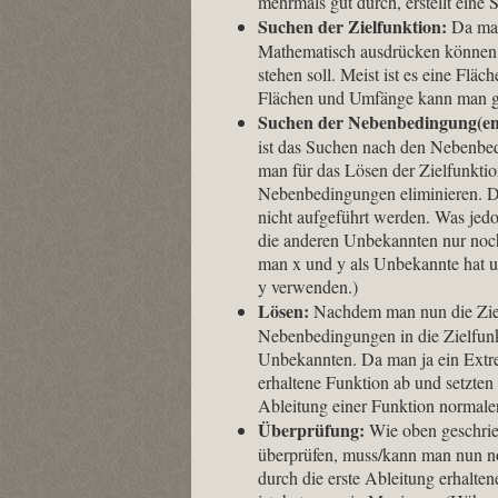
mehrmals gut durch, erstellt eine
Suchen der Zielfunktion:
Da man
Mathematisch ausdrücken können.
stehen soll. Meist ist es eine Flä
Flächen und Umfänge kann man g
Suchen der Nebenbedingung(e
ist das Suchen nach den Nebenbe
man für das Lösen der Zielfunkti
Nebenbedingungen eliminieren. Da
nicht aufgeführt werden. Was jedo
die anderen Unbekannten nur noch
man x und y als Unbekannte hat u
y verwenden.)
Lösen:
Nachdem man nun die Ziel
Nebenbedingungen in die Zielfunkt
Unbekannten. Da man ja ein Ext
erhaltene Funktion ab und setzten
Ableitung einer Funktion normale
Überprüfung:
Wie oben geschrie
überprüfen, muss/kann man nun no
durch die erste Ableitung erhalten