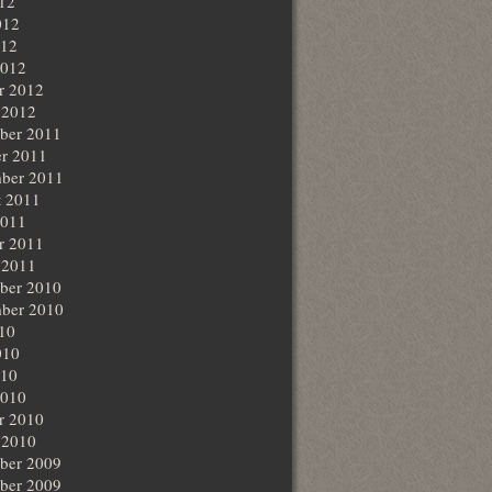
012
012
012
2012
r 2012
 2012
ber 2011
r 2011
ber 2011
t 2011
2011
r 2011
 2011
ber 2010
ber 2010
010
010
010
2010
r 2010
 2010
ber 2009
ber 2009