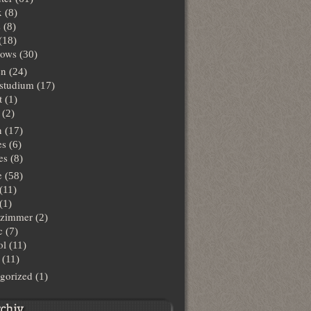
x
(8)
s
(8)
(18)
ows
(30)
en
(24)
lstudium
(17)
t
(1)
(2)
n
(17)
es
(6)
es
(8)
e
(58)
(11)
(1)
hzimmer
(2)
c
(7)
ol
(11)
(11)
gorized
(1)