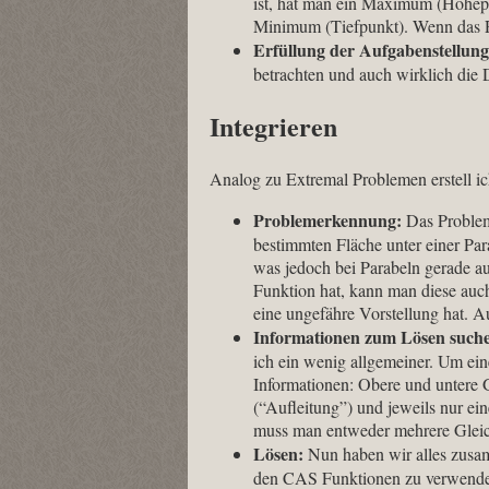
ist, hat man ein Maximum (Höhepun
Minimum (Tiefpunkt). Wenn das Re
Erfüllung der Aufgabenstellung
betrachten und auch wirklich die 
Integrieren
Analog zu Extremal Problemen erstell ic
Problemerkennung:
Das Problem 
bestimmten Fläche unter einer Parab
was jedoch bei Parabeln gerade a
Funktion hat, kann man diese auc
eine ungefähre Vorstellung hat. 
Informationen zum Lösen such
ich ein wenig allgemeiner. Um ei
Informationen: Obere und untere 
(“Aufleitung”) und jeweils nur e
muss man entweder mehrere Gleic
Lösen:
Nun haben wir alles zusa
den CAS Funktionen zu verwenden