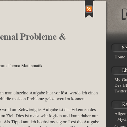
remal Probleme &
Home
g zum Thema Mathematik.
My-Ga
Dev B
Twitter
nn man einzelne Aufgabe hier vor löst, werde ich einen
ohl die meisten Probleme gelöst werden können.
e wohl am Schwierigste Aufgabe ist das Erkennen des
Allgem
 Ziel. Dies ist meist sehr logisch und kann daher nur
MyGa
n. Als Tipp kann ich höchstens sagen: Lest die Aufgabe
Compu