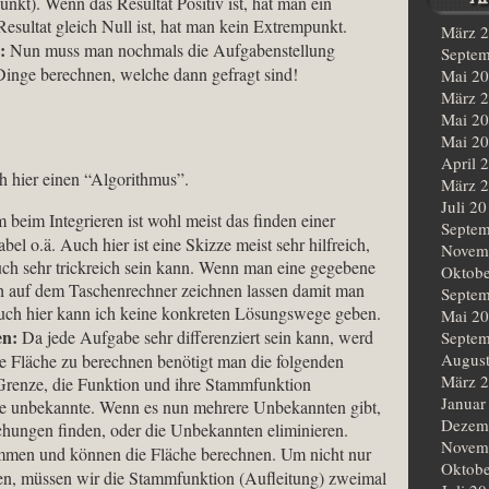
kt). Wenn das Resultat Positiv ist, hat man ein
sultat gleich Null ist, hat man kein Extrempunkt.
März 
:
Nun muss man nochmals die Aufgabenstellung
Septem
Dinge berechnen, welche dann gefragt sind!
Mai 2
März 
Mai 2
Mai 2
April 
h hier einen “Algorithmus”.
März 
Juli 2
beim Integrieren ist wohl meist das finden einer
Septem
el o.ä. Auch hier ist eine Skizze meist sehr hilfreich,
Novem
uch sehr trickreich sein kann. Wenn man eine gegebene
Oktobe
h auf dem Taschenrechner zeichnen lassen damit man
Septem
Auch hier kann ich keine konkreten Lösungswege geben.
Mai 2
en:
Da jede Aufgabe sehr differenziert sein kann, werd
Septem
Augus
ne Fläche zu berechnen benötigt man die folgenden
März 
Grenze, die Funktion und ihre Stammfunktion
Januar
ine unbekannte. Wenn es nun mehrere Unbekannten gibt,
Dezem
hungen finden, oder die Unbekannten eliminieren.
Novem
mmen und können die Fläche berechnen. Um nicht nur
Oktobe
, müssen wir die Stammfunktion (Aufleitung) zweimal