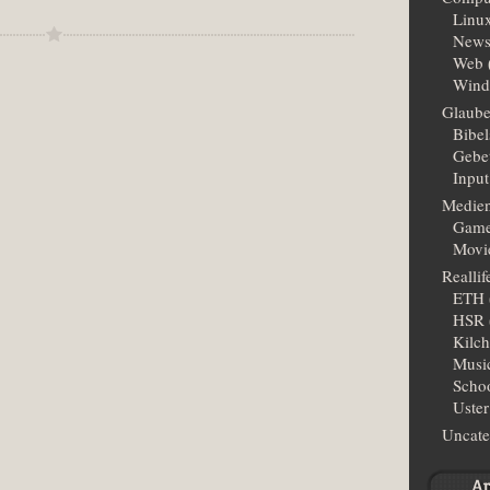
Linu
New
Web
Wind
Glaub
Bibe
Gebe
Input
Medie
Gam
Movi
Reallif
ETH
HSR
Kilc
Musi
Scho
Uster
Uncate