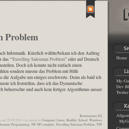
an Problem
ach Informatik. Kürzlich wählte/bekam ich den Auftrag
Home
r das “
Travelling Salesman Problem
” oder auf Deutsch
ustellen. Doch ich konnte nicht einfach einen
len sondern musste das Problem mit Hilfe
s die Aufgabe um einiges erschwerte. Denn als bald ich
My-Ga
sste ich feststellen, dass ich das Dynamische
Dev B
 beherrschte und auch kein fertiger Algorithmus ausser
Twitter
Allgem
Kommentare [0]
n am 29.09.2010 von admin in
Computer
,
Linux
,
Reallife
,
School
,
Windows
MyGa
ynamic Programming
,
NP
,
NP-complete
,
Travelling Salesman Problem
,
TSP
Compu