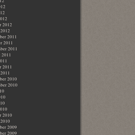
012
012
012
2012
r 2012
 2012
ber 2011
r 2011
ber 2011
t 2011
2011
r 2011
 2011
ber 2010
ber 2010
010
010
010
2010
r 2010
 2010
ber 2009
ber 2009