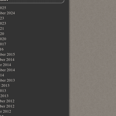
2025
ber 2024
023
2023
021
020
2020
2017
016
ber 2015
ber 2014
r 2014
ber 2014
014
ber 2013
t 2013
2013
 2013
ber 2012
ber 2012
r 2012