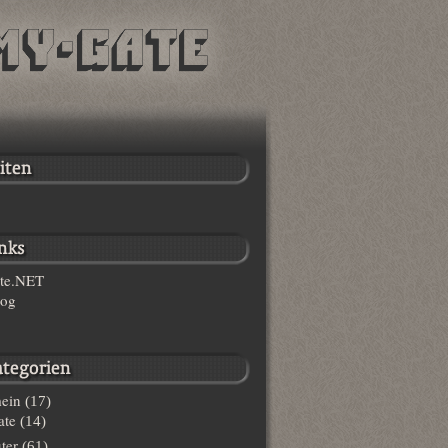
te.NET
log
ein
(17)
te
(14)
ter
(61)