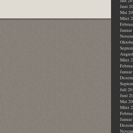
Juli 2
Juni 2
Mai 2
März 
Februa
Januar
Novem
Oktobe
Septem
Augus
März 
Februa
Januar
Dezem
Septem
Juli 2
Juni 2
Mai 2
März 
Februa
Januar
Dezem
Novem