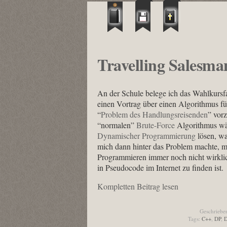
Travelling Salesm
An der Schule belege ich das Wahlkursf
einen Vortrag über einen Algorithmus fü
“
Problem des Handlungsreisenden
” vorz
“normalen”
Brute-Force
Algorithmus wäh
Dynamischer Programmierung
lösen, wa
mich dann hinter das Problem machte, mu
Programmieren immer noch nicht wirklich
in Pseudocode im Internet zu finden ist.
Kompletten Beitrag lesen
Geschriebe
Tags:
C++
,
DP
,
D