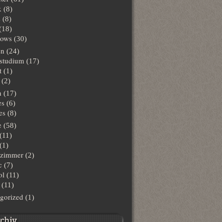
x
(8)
s
(8)
(18)
ows
(30)
en
(24)
lstudium
(17)
t
(1)
(2)
n
(17)
es
(6)
es
(8)
e
(58)
(11)
(1)
hzimmer
(2)
c
(7)
ol
(11)
(11)
gorized
(1)