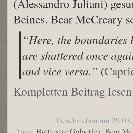
(Alessandro Juliani) gesu
Beines. Bear McCreary sch
“Here, the boundaries 
are shattered once agai
and vice versa.”
(
Capri
Kompletten Beitrag lesen
Geschrieben am 29.03
Tags:
Battlestar Galactica
,
Bear Mc