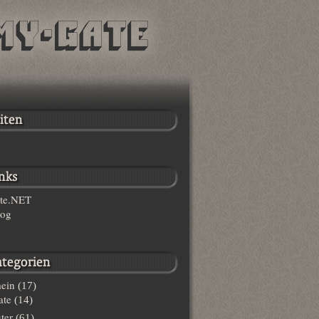
te.NET
log
ein
(17)
te
(14)
ter
(61)