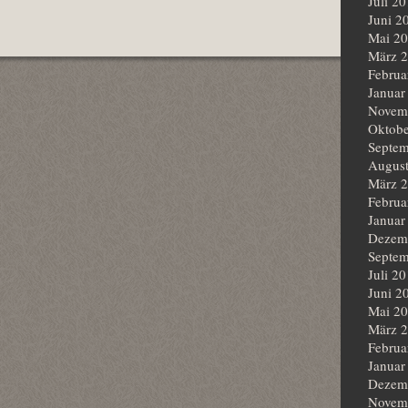
Juli 2
Juni 2
Mai 2
März 
Februa
Januar
Novem
Oktobe
Septem
Augus
März 
Februa
Januar
Dezem
Septem
Juli 2
Juni 2
Mai 2
März 
Februa
Januar
Dezem
Novem