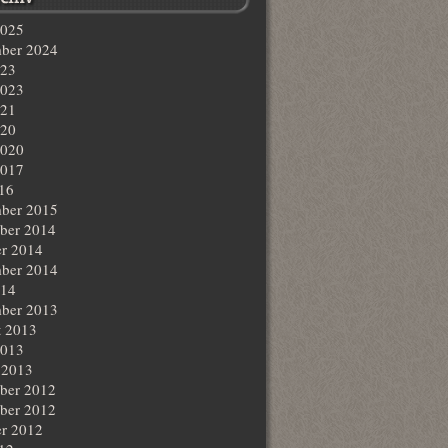
2025
ber 2024
023
2023
021
020
2020
2017
016
ber 2015
ber 2014
r 2014
ber 2014
014
ber 2013
t 2013
2013
 2013
ber 2012
ber 2012
r 2012