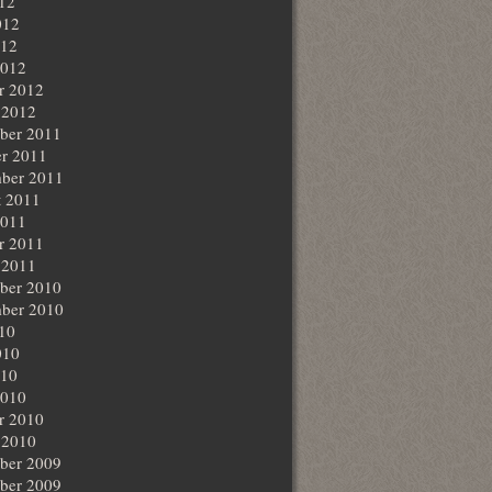
012
012
012
2012
r 2012
 2012
ber 2011
r 2011
ber 2011
t 2011
2011
r 2011
 2011
ber 2010
ber 2010
010
010
010
2010
r 2010
 2010
ber 2009
ber 2009