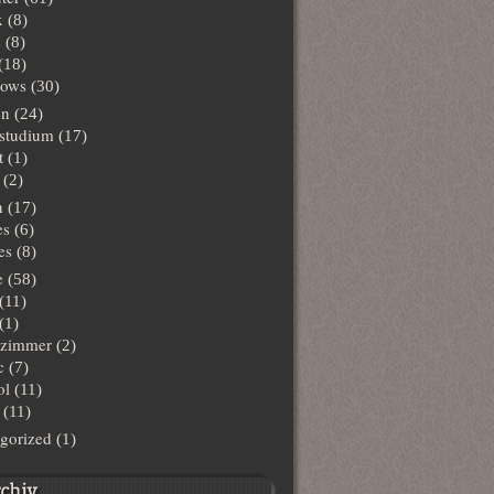
x
(8)
s
(8)
(18)
ows
(30)
en
(24)
lstudium
(17)
t
(1)
(2)
n
(17)
es
(6)
es
(8)
e
(58)
(11)
(1)
hzimmer
(2)
c
(7)
ol
(11)
(11)
gorized
(1)