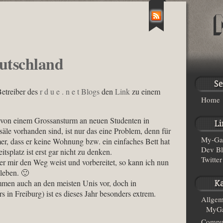
eutschland
etreiber des
r d u e . n e t Blogs
den
Link
zu einem
Home
n von einem Grossansturm an neuen Studenten in
le vorhanden sind, ist nur das eine Problem, denn für
My-Ga
mer, dass er keine Wohnung bzw. ein einfaches Bett hat
Dev B
tsplatz ist erst gar nicht zu denken.
Twitter
r mir den Weg weist und vorbereitet, so kann ich nun
leben. 🙂
men auch an den meisten Unis vor, doch in
in Freiburg) ist es dieses Jahr besonders extrem.
Allgem
MyGa
Compu