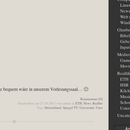
Linu
New
Web
Wind
Glaub
Bibe
Gebe
Input
Medie
Gam
Movi
Reallif
ETH
HSR
anz bequem wäre in unserem Vorlesungssaal… 🙂
Kilc
Musi
Kommentare [0]
Scho
Geschrieben am 25.10.2011 von admin in
ETH
,
News
,
Reallife
Uster
Tags:
Deutschland
,
Spiegel TV
,
Universität
,
Uster
Uncate